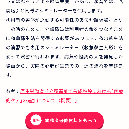
う又は腸ろうによる経管栄養」があり、演習では、喀
痰吸引と同様にシミュレーターを使用します。
利用者の容体が急変する可能性のある介護現場。万が
一の時のために、介護職員は利用者の命をつなぐため
に
救急蘇生法
を習得する必要があります。救急蘇生法
の演習でも専用のシュミレーター（救急蘇生人形）を
使って演習が行われます。病気や怪我の人を発見した
場面から、実際の心肺蘇生までの一連の流れを学びま
す。
参考：
厚生労働省「介護福祉士養成施設における｢医療
的ケア｣の追加について（概要）」
実務者研修資料をもらう