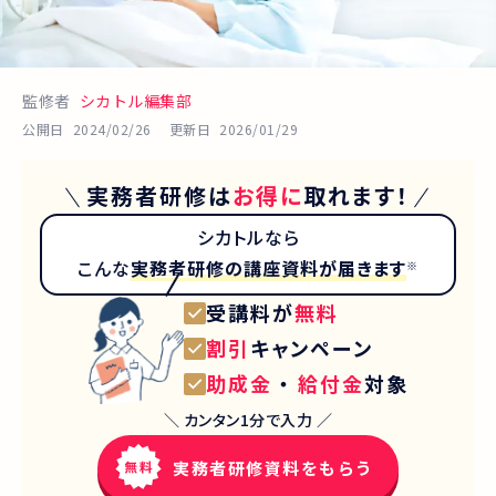
監修者
シカトル編集部
公開日
2024/02/26
更新日
2026/01/29
実務者研修
は
お得に
取れます！
シカトルなら
こんな
実務者研修
の講座資料が届きます
※
受講料が
無料
割引
キャンペーン
助成金
・
給付金
対象
＼ カンタン1分で入力 ／
実務者研修資料をもらう