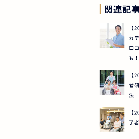
関連記
【2
カ
口
も！
【2
者
法
【2
了者