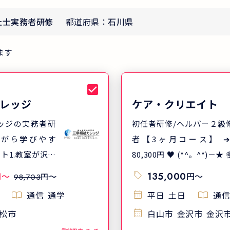
祉士実務者研修
都道府県：
石川県
ます
レッジ
ケア・クリエイト
ッジの実務者研
初任者研修/ヘルパー２級
ながら学びやす
者【3ヶ月コース】 ➔
ト1.教室が沢山
80,300円 ♥ (*^。^*)－★ 多く
職場の近くで通
のコースは、専門実践教
円
〜
135,000
円
〜
円〜
98,703
ポイント2.クラ
練給付金のご活用で、受
通信
通学
平日
土日
通信
、通学日が選び
の最大70％がハローワー
松市
白山市
金沢市
金沢
ント3.通学日数
り支給されます！！