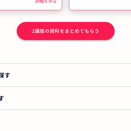
三幸福祉カレッジ
詳細をみる
から沖縄まで全
※)の教室で実務者
ています。 「一
2
講座の資料をまとめてもらう
方が受講し、介
指してほしい」
、地域の介護事
室をお借りし開
 ※2025年度実
探す
す