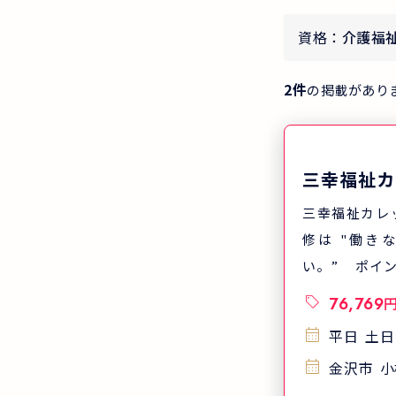
資格：
介護福
2
件
の掲載があり
三幸福祉カ
三幸福祉カレ
修は "働き
い。” ポイン
あり、自宅や
76,769
学しやすい 
平日
土日
スが沢山あり
金沢市
小
やすい ポイ