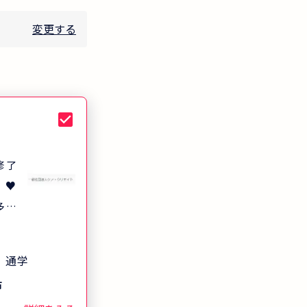
変更する
修了
 ♥
育訓
講料
通学
クよ
市