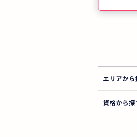
はわずか7日 
では、北海道
国520以上(
研修を開講し
人でも多くの
護福祉士を目
という想いで
業所や貸会議
講しています。
エリアから
績
資格から探