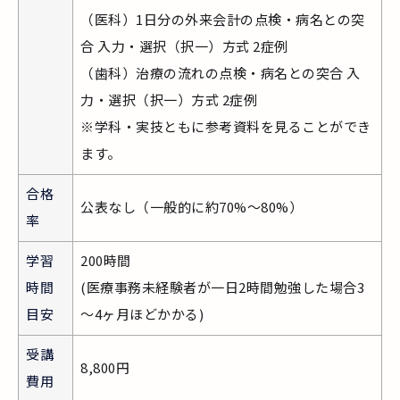
（医科）1日分の外来会計の点検・病名との突
合 入力・選択（択一）方式 2症例
（歯科）治療の流れの点検・病名との突合 入
力・選択（択一）方式 2症例
※学科・実技ともに参考資料を見ることができ
ます。
合格
公表なし（一般的に約70%～80%）
率
学習
200時間
時間
(医療事務未経験者が一日2時間勉強した場合3
目安
～4ヶ月ほどかかる)
受講
8,800円
費用