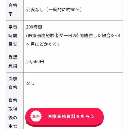
合格
公表なし（一般的に約60%）
率
学習
200時間
時間
(医療事務経験者が一日2時間勉強した場合3～4
目安
ヶ月ほどかかる)
受講
10,560円
費用
受験
なし
資格
資格
取得
医療事務資料をもらう
後の
病院、診療所(クリニック)など
主な