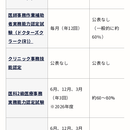
医師事務作業補助
公表なし
者実務能力認定試
毎月（年12回）
（一般的に約
験（ドクターズク
60％）
ラーク(R)）
クリニック事務技
公表なし
公表なし
能認定
6月、12月、3月
医科2級医療事務
（年3回）
約60～80%
実務能力認定試験
※2026年度
6月、12月、3月