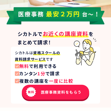
お近くの講座資料
シカトルで
を
まとめて請求！
シカトルは
資格スクールの
資料請求サービス
です
無料
で利用できる
カンタン
1分
で請求
複数の講座を
一度に比較
医療事務資料をもらう