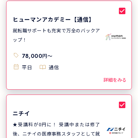
ニチイの医療事務講座（医科）修了生ア
ンケート結果より（2025年度実績）アン
ヒューマンアカデミー【通信】
ケートで「とても満足」「満足」と回答
就転職サポートも充実で万全のバックア
した講座修了生の割合（有効回答数
ップ！
2,466件）
78,000
円
〜
平日
通信
詳細をみる
ニチイ
★受講料が0円に！ 受講中または修了
後、ニチイの医療事務スタッフとして就