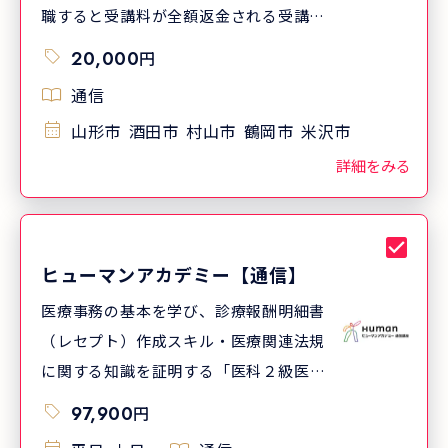
職すると受講料が全額返金される受講料
キャッシュバック制度あり！詳細は資料
20,000
円
をご請求ください。（適用条件あり／課
通信
税対象／キャンペーンとの併用可） ★当
山形市
酒田市
村山市
鶴岡市
米沢市
講座なら2か月間の短期で、医療機関の
受付業務で必要となる知識・スキルを習
詳細をみる
得していきます。すぐに就職を目指した
い方にピッタリです。
ヒューマンアカデミー【通信】
医療事務の基本を学び、診療報酬明細書
（レセプト）作成スキル・医療関連法規
に関する知識を証明する「医科２級医療
事務実務能力認定試験」の対策がセット
97,900
円
になった講座です。教材を見ながら自宅