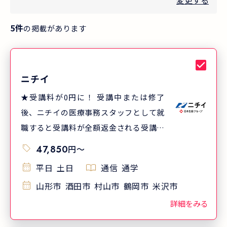
変更する
5
件
の掲載があります
ニチイ
★受講料が0円に！ 受講中または修了
後、ニチイの医療事務スタッフとして就
職すると受講料が全額返金される受講料
キャッシュバック制度あり！詳細は資料
47,850
円
〜
をご請求ください。（適用条件あり／課
平日
土日
通信
通学
税対象／キャンペーンとの併用可）
山形市
酒田市
村山市
鶴岡市
米沢市
★「ニチイの講座で学んで良かった」と
答えた講座修了生の割合は、91.8％(*)！
詳細をみる
多くの方にご満足いただいています。 ＊