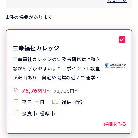
変更する
1
件
の掲載があります
三幸福祉カレッジ
三幸福祉カレッジの実務者研修は "働き
ながら学びやすい。” ポイント1.教室
が沢山あり、自宅や職場の近くで通学し
やすい ポイント2.クラスが沢山あり、
76,769
円
〜
円〜
98,703
通学日が選びやすい ポイント3.通学日
平日
土日
通信
通学
数はわずか7日 三幸福祉カレッジでは、
奈良市
橿原市
北海道から沖縄まで全国520以上(※)の
教室で実務者研修を開講しています。
詳細をみる
「一人でも多くの方が受講し、介護福祉