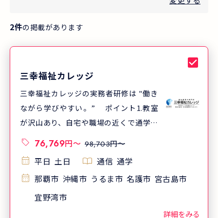
変更する
2
件
の掲載があります
三幸福祉カレッジ
三幸福祉カレッジの実務者研修は "働き
ながら学びやすい。” ポイント1.教室
が沢山あり、自宅や職場の近くで通学し
やすい ポイント2.クラスが沢山あり、
76,769
円
〜
円〜
98,703
通学日が選びやすい ポイント3.通学日
平日
土日
通信
通学
数はわずか7日 三幸福祉カレッジでは、
那覇市
沖縄市
うるま市
名護市
宮古島市
北海道から沖縄まで全国520以上(※)の
教室で実務者研修を開講しています。
宜野湾市
「一人でも多くの方が受講し、介護福祉
詳細をみる