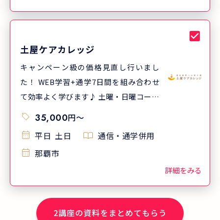
士を目指してほしい」という想いで、地
域の介護事業所や貸会議室をお借りし開
講しています。 ※2025年度実績
土屋ケアカレッジ
キャンペーン級の価格見直し行いまし
た！ WEB学習+通学7日間を組み合わせ
て効率よく学びます♪ 土曜・日曜コース
もあるので、働きながらでも受講しやす
35,000
円
〜
い 振替受講可能！費用は無料！
平日
土日
通信・通学併用
那覇市
詳細をみる
2
講座の資料をまとめてもらう