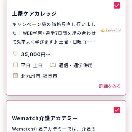
土屋ケアカレッジ
キャンペーン級の価格見直し行いまし
た！ WEB学習+通学7日間を組み合わせ
て効率よく学びます♪ 土曜・日曜コース
もあるので、働きながらでも受講しやす
35,000
円
〜
い 振替受講可能！費用は無料！
平日
土日
通信・通学併用
北九州市
福岡市
詳細をみる
Wematch介護アカデミー
Wematch介護アカデミーでは、介護の