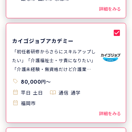
士を目指してほしい」という想いで、地
詳細をみる
域の介護事業所や貸会議室をお借りし開
講しています。 ※2025年度実績
カイゴジョブアカデミー
「初任者研修からさらにスキルアップし
たい」「介護福祉士・サ責になりたい」
「介護未経験・無資格だけど介護業界で
働きたい」 という方は介護福祉士実務者
80,000
円
〜
研修がおすすめです。 受講料やテキスト
平日
土日
通信
通学
代を当社が実費負担する「介護職デビュ
福岡市
ーキャンペーン」も！
詳細をみる