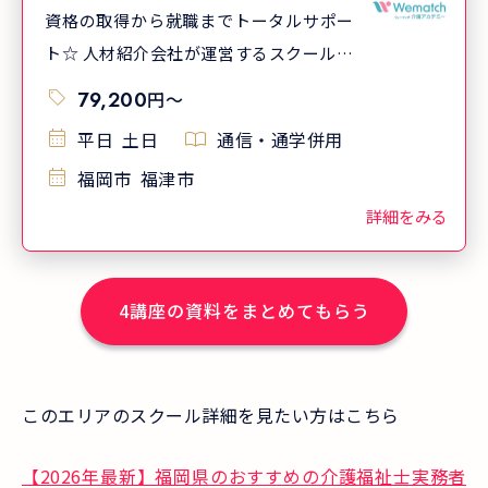
資格の取得から就職までトータルサポー
ト☆ 人材紹介会社が運営するスクールだ
からこそ提供できる、幅広い求人情報や
79,200
円
〜
就職アドバイスで、資格取得から就職ま
平日
土日
通信・通学併用
で全力で皆さまをサポートいたします！
福岡市
福津市
詳細をみる
4
講座の資料をまとめてもらう
このエリアのスクール詳細を見たい方はこちら
【2026年最新】福岡県のおすすめの介護福祉士実務者