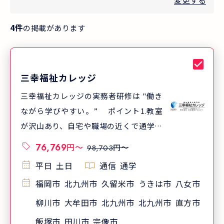
変更する
4
件
の掲載があります
三幸福祉カレッジ
三幸福祉カレッジの実務者研修は "働き
ながら学びやすい。” ポイント1.教室
が沢山あり、自宅や職場の近くで通学し
やすい ポイント2.クラスが沢山あり、
76,769
円
〜
円〜
98,703
通学日が選びやすい ポイント3.通学日
平日
土日
通信
通学
数はわずか7日 三幸福祉カレッジでは、
福岡市
北九州市
久留米市
うきは市
八女市
北海道から沖縄まで全国520以上(※)の
教室で実務者研修を開講しています。
柳川市
大牟田市
北九州市
北九州市
直方市
「一人でも多くの方が受講し、介護福祉
飯塚市
田川市
宗像市