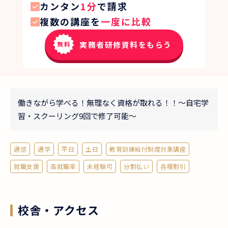
カンタン
1分
で請求
複数の講座を
一度に比較
実務者研修資料をもらう
働きながら学べる！無理なく資格が取れる！！～自宅学
習・スクーリング9回で修了可能～
通信
通学
平日
土日
教育訓練給付制度対象講座
就職支援
高就職率
未経験可
分割払い
各種割引
校舎・アクセス