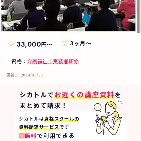
3ヶ月〜
33,000
円
〜
資格：
介護福祉士実務者研修
更新日
2024/05/08
お近くの講座資料
シカトルで
を
まとめて請求！
シカトルは
資格スクールの
資料請求サービス
です
無料
で利用できる