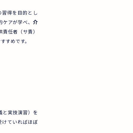
の習得を目的とし
的ケアが学べ、
介
供責任者（サ責）
おすすめです。
義と実技演習）を
受けていればほぼ