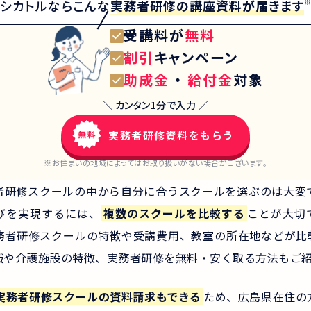
実務者研修
の講座資料が届きます
シカトルなら
こんな
受講料が
無料
割引
キャンペーン
助成金
・
給付金
対象
＼ カンタン1分で入力 ／
実務者研修資料をもらう
※お住まいの地域によってはお取り扱いがない場合がございます。
者研修スクールの中から自分に合うスクールを選ぶのは大変
びを実現するには、
複数のスクールを比較する
ことが大切
務者研修スクールの特徴や受講費用、教室の所在地などが比
職や介護施設の特徴、実務者研修を無料・安く取る方法もご
実務者研修スクールの資料請求もできる
ため、広島県在住の