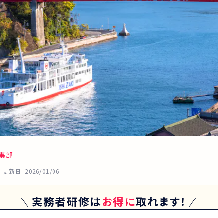
集部
更新日
2026/01/06
実務者研修
は
お得に
取れます！