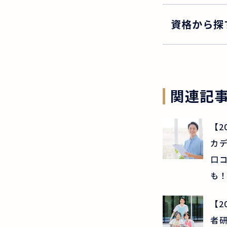
資格から探
関連記
【2
カ
口
も！
【2
者