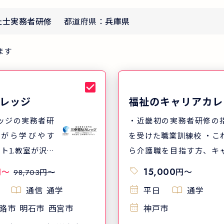
祉士実務者研修
都道府県：
兵庫県
ます
レッジ
福祉のキャリアカレ
ッジの実務者研
・近畿初の実務者研修の
ながら学びやす
を受けた職業訓練校 ・こ
ト1.教室が沢山
ら介護職を目指す方、キ
職場の近くで通
アアップを目指す方にお
円
〜
15,000
円
〜
円〜
98,703
ポイント2.クラ
め ・現場で活かせる資格
通信
通学
平日
通学
、通学日が選び
能が職業訓練中に取得で
路市
明石市
西宮市
神戸市
ント3.通学日数
・現場経験豊富なプロの