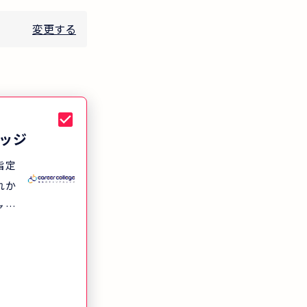
変更する
ッジ
指定
れか
ャリ
すす
や技
きる
専門