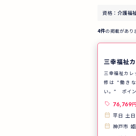
資格：
介護福
4
件
の掲載があり
三幸福祉カ
三幸福祉カレ
修は "働き
い。” ポイン
あり、自宅や
76,769
学しやすい 
平日
土日
スが沢山あり
神戸市
姫
やすい ポイ