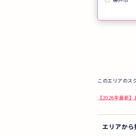
神戸市
めです。 受講料やテキスト代
を当社が実費
職デビュー
も！
このエリアのス
【2026年最新
エリアから