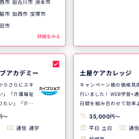
三幸福祉カレッジ
家の授業が受けられる ・
西市
加古川市
洲本市
から沖縄まで全
生は通信課程も含めると1
脇市
加西市
宝塚市
※)の教室で実務者
以上 資格取得のサポートだけ
田市
ています。 「一
ではなく、就職先も希望
詳細をみる
方が受講し、介
わせて探します。 あなた
指してほしい」
った「適材適所・プレー
、地域の介護事
ント」を共に実現してい
室をお借りし開
しょう。
ブアカデミー
土屋ケアカレッジ
 ※2025年度実
からさらにスキ
キャンペーン級の価格見
い」「介護福祉
行いました！ WEB学習+通
りたい」「介護
日間を組み合わせて効率
格だけど介護業
学びます♪ 土曜・日曜コ
円
〜
35,000
円
〜
は介
もあるので、働きながら
通信
通学
平日
土日
通信
者研修がおすす
受講しやすい 振替受講可