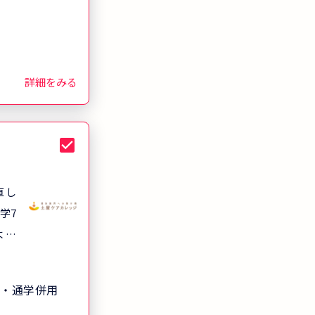
卒業
万人
に合
詳細をみる
に合
スメ
きま
直し
学7
よく
ース
でも
・通学併用
能！