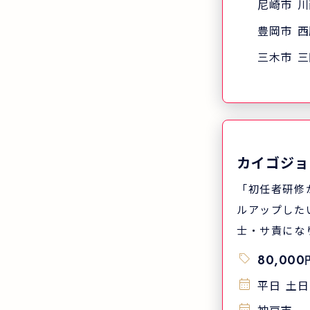
はわずか7日 
尼崎市
川
では、北海道
豊岡市
西
国520以上(
三木市
三
研修を開講し
人でも多くの
護福祉士を目
という想いで
業所や貸会議
カイゴジョ
講しています。
績
「初任者研修
ルアップした
士・サ責にな
未経験・無資
80,000
界で働きたい」 という方
平日
土日
護福祉士実務