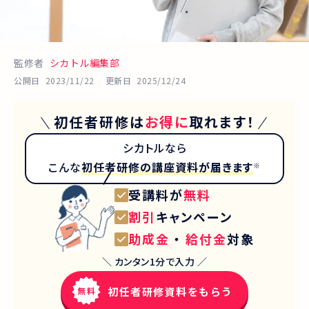
監修者
シカトル編集部
公開日
2023/11/22
更新日
2025/12/24
初任者研修
は
お得に
取れます！
シカトルなら
こんな
初任者研修
の講座資料が届きます
※
受講料が
無料
割引
キャンペーン
助成金
・
給付金
対象
＼ カンタン1分で入力 ／
初任者研修資料をもらう