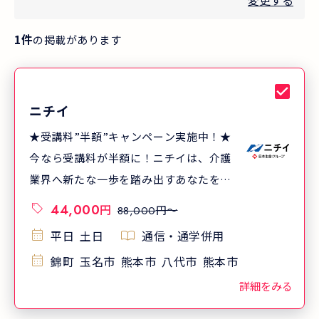
変更する
1
件
の掲載があります
ニチイ
★受講料”半額”キャンペーン実施中！★
今なら受講料が半額に！ニチイは、介護
業界へ新たな一歩を踏み出すあなたを応
援します！ キャンペーン期間・対象：
44,000
円
円〜
88,000
2026年10月22日（木）までに、9・10月
平日
土日
通信・通学併用
に開講するクラスに受講申し込みされた
錦町
玉名市
熊本市
八代市
熊本市
方。 ★全額キャッシュバックで、受講料
が0円に！ 受講中または修了後、ニチイ
詳細をみる
の介護スタッフとして就職すると、受講