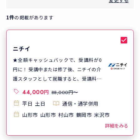
変更する
1
件
の掲載があります
ニチイ
★全額キャッシュバックで、受講料が0
円に！ 受講中または修了後、ニチイの介
護スタッフとして就職すると、受講料を
全額返金する「受講料キャッシュバック
44,000
円
円〜
88,000
制度」をご利用いただけます。さらに、
平日
土日
通信・通学併用
入社お祝い金も支給！ ※課税対象になり
山形市
山形市
村山市
鶴岡市
米沢市
ます。条件あり。 ※制度の詳細は、資料
をご請求ください。 ※就職には面接等所
詳細をみる
定の採用選考あり。 ★「ニチイの講座で