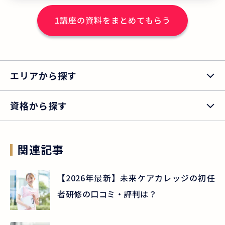
学んで良かった」と答えた講座修了生の
1
講座の資料をまとめてもらう
割合は、93.1%！多くの方にご満足いた
だいています。 ＊ニチイの介護職員初任
者研修修了生アンケート結果より（2023
年度実績）。アンケートで「とても満
エリアから探す
足」「満足」と回答した講座修了生の割
合（有効回答数 7,483件）
資格から探す
関連記事
【2026年最新】未来ケアカレッジの初任
者研修の口コミ・評判は？