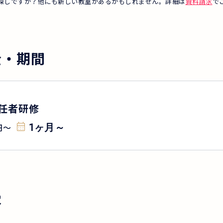
探しですか？他にも新しい教室があるかもしれません。詳細は
資料請求
で
金・期間
任者研修
1ヶ月～
円
〜
容