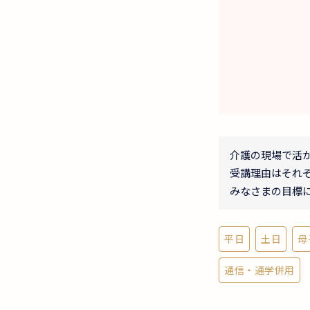
介護の現場で活
受講理由はそれ
みなさまの目標
平日
土日
母
通信・通学併用