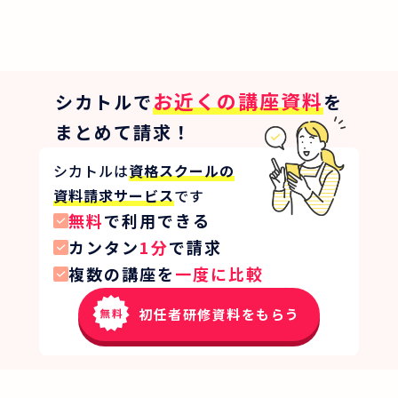
お近くの講座資料
シカトルで
を
まとめて請求！
シカトルは
資格スクールの
資料請求サービス
です
無料
で利用できる
カンタン
1分
で請求
複数の講座を
一度に比較
初任者研修資料をもらう