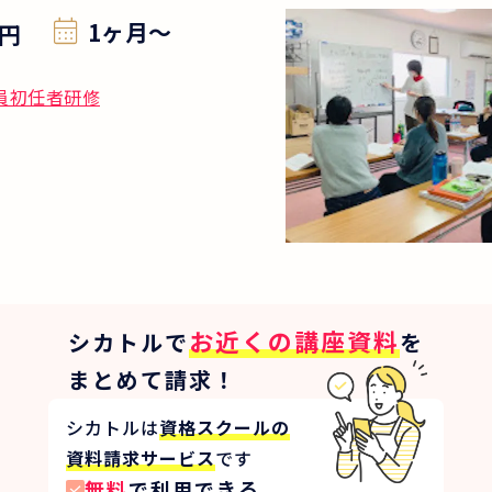
1ヶ月〜
円
員初任者研修
お近くの講座資料
シカトルで
を
まとめて請求！
シカトルは
資格スクールの
資料請求サービス
です
無料
で利用できる