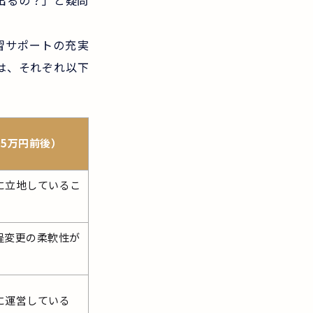
出るの？」と疑問
習サポートの充実
は、それぞれ以下
5万円前後）
に立地しているこ
程変更の柔軟性が
に運営している