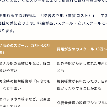
ラムなのに、なぜスクールによって受講料に数万円もの差が
。
生まれる主な理由は、「校舎の立地（賃貸コスト）」「学
価値の差にあります。料金が高いスクール・安いスクールに
あります。
が高めのスクール（8万〜10万
費用が安めのスクール（3万〜
後）
ミナル駅の直結ビルなど、好立
郊外や駅から少し離れた場所
通いやすい
とも
欠席時の振替授業が「何度でも
振替授業が有料だったり、日
」など手厚い
低かったりすることがある
のベッドや車椅子など、実習設
必要最低限の設備でシンプル
充実している