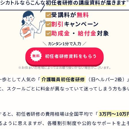
初任者研修
の講座資料が届きます
シカトルなら
こんな
受講料が
無料
割引
キャンペーン
助成金
・
給付金
対象
＼ カンタン1分で入力 ／
初任者研修資料をもらう
※お住まいの地域によってはお取り扱いがない場合がございます。
一歩として人気の「
介護職員初任者研修
（旧ヘルパー2級）
と、スクールごとに料金が異なっていて迷ってしまう方も多
すると、初任者研修の費用相場は全国平均で「
3万円〜10万
るように思えますが、各種割引制度や公的なサポートを上