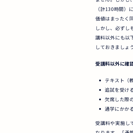
（計130時間
価値はまったく
しかし、必ずし
講料以外にも以
しておきましょ
受講料以外に確
テキスト（
追試を受け
欠席した際
通学にかか
受講料や実施し
なります。「予