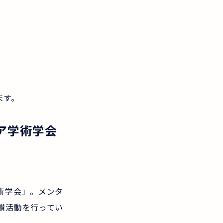
ます。
ア学術学会
術学会」。メンタ
鑚活動を行ってい