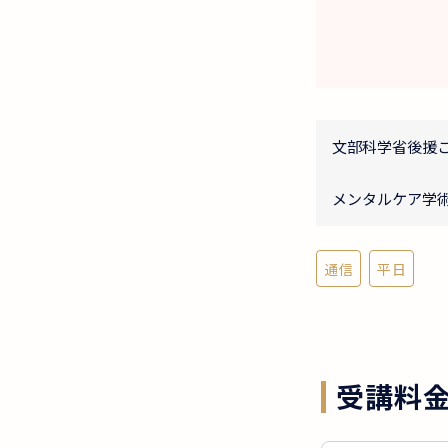
文部科学省後援こ
メンタルケア学
通信
平日
受講料