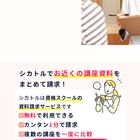
お近くの講座資料
シカトルで
を
まとめて請求！
シカトルは
資格スクールの
資料請求サービス
です
無料
で利用できる
カンタン
1分
で請求
複数の講座を
一度に比較