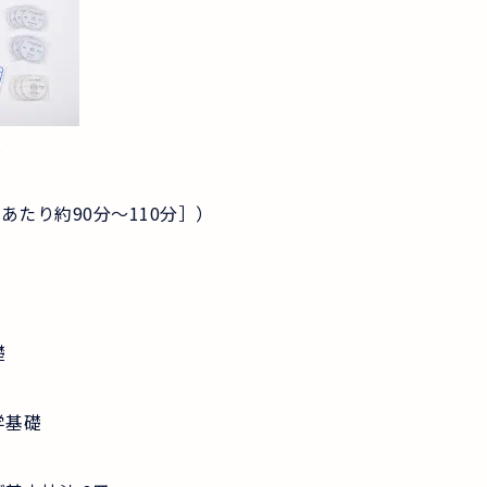
枚
あたり約90分～110分］）
礎
学基礎