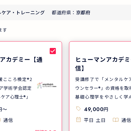
ルケア・トレーニング
都道府県：
京都府
ます
アカデミー【通
ヒューマンアカデミ
信】
援こころ検定®2
受講修了で「メンタルケ
ウンセラー®」の資格を取
ケア心理士®」
基礎心理学をやさしく学
最短3ヶ月で3つの資格取
円
〜
49,000
円
目指せます
通信
平日
土日
通信