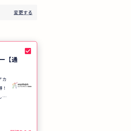
変更する
ー【通
アカ
得！
んで
得が