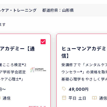
ルケア・トレーニング
都道府県：
山形県
ます
アカデミー【通
ヒューマンアカデミ
信】
援こころ検定®2
受講修了で「メンタルケ
ウンセラー®」の資格を取
ケア心理士®」
基礎心理学をやさしく学
最短3ヶ月で3つの資格取
円
〜
49,000
円
目指せます
通信
平日
土日
通信