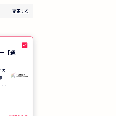
変更する
ー【通
アカ
得！
んで
得が