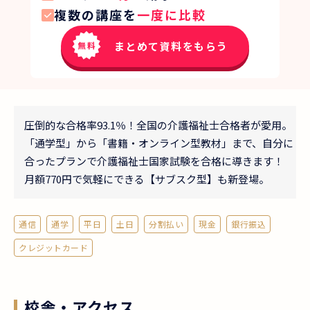
複数の講座を
一度に比較
まとめて資料をもらう
圧倒的な合格率93.1％！全国の介護福祉士合格者が愛用。
「通学型」から「書籍・オンライン型教材」まで、自分に
合ったプランで介護福祉士国家試験を合格に導きます！
月額770円で気軽にできる【サブスク型】も新登場。
通信
通学
平日
土日
分割払い
現金
銀行振込
クレジットカード
校舎・アクセス