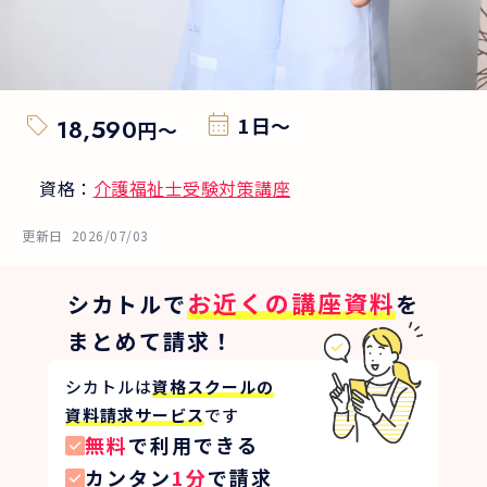
1日～
18,590
円
〜
資格：
介護福祉士受験対策講座
更新日
2026/07/03
お近くの講座資料
シカトルで
を
まとめて請求！
シカトルは
資格スクールの
資料請求サービス
です
無料
で利用できる
カンタン
1分
で請求