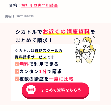
資格：
福祉用具専門相談員
更新日
2026/06/30
お近くの講座資料
シカトルで
を
まとめて請求！
シカトルは
資格スクールの
資料請求サービス
です
無料
で利用できる
カンタン
1分
で請求
複数の講座を
一度に比較
まとめて資料をもらう