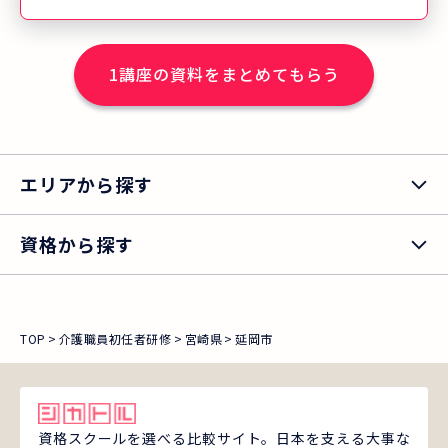
定の採用選考あり。 ★「ニチイの講座で
学んで良かった」と答えた講座修了生の
1
講座の資料をまとめてもらう
割合は、93.1%！多くの方にご満足いた
だいています。 ＊ニチイの介護職員初任
者研修修了生アンケート結果より（2023
年度実績）。アンケートで「とても満
エリアから探す
足」「満足」と回答した講座修了生の割
合（有効回答数 7,483件）
資格から探す
TOP
介護職員初任者研修
宮崎県
延岡市
資格スクールを選べる比較サイト。日本を支える大事な