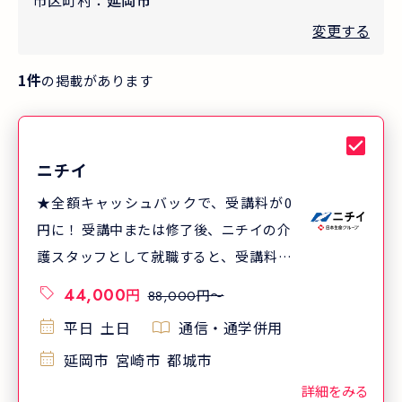
市区町村：
延岡市
変更する
1
件
の掲載があります
ニチイ
★全額キャッシュバックで、受講料が0
円に！ 受講中または修了後、ニチイの介
護スタッフとして就職すると、受講料を
全額返金する「受講料キャッシュバック
44,000
円
円〜
88,000
制度」をご利用いただけます。さらに、
平日
土日
通信・通学併用
入社お祝い金も支給！ ※課税対象になり
延岡市
宮崎市
都城市
ます。条件あり。 ※制度の詳細は、資料
をご請求ください。 ※就職には面接等所
詳細をみる