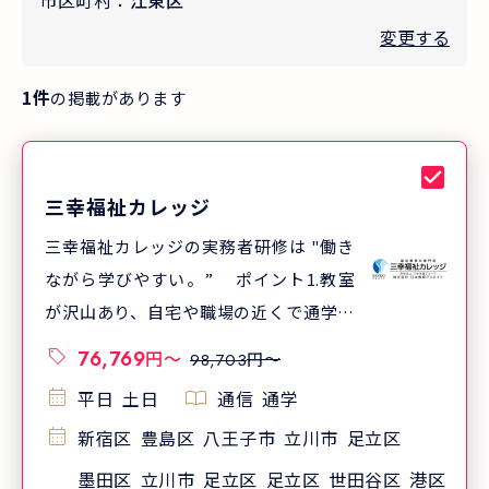
市区町村：
江東区
変更する
1
件
の掲載があります
三幸福祉カレッジ
三幸福祉カレッジの実務者研修は "働き
ながら学びやすい。” ポイント1.教室
が沢山あり、自宅や職場の近くで通学し
やすい ポイント2.クラスが沢山あり、
76,769
円
〜
円〜
98,703
通学日が選びやすい ポイント3.通学日
平日
土日
通信
通学
数はわずか7日 三幸福祉カレッジでは、
新宿区
豊島区
八王子市
立川市
足立区
北海道から沖縄まで全国520以上(※)の
教室で実務者研修を開講しています。
墨田区
立川市
足立区
足立区
世田谷区
港区