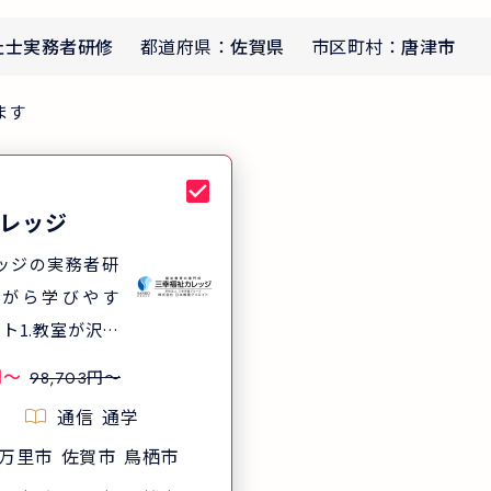
祉士実務者研修
都道府県：
佐賀県
市区町村：
唐津市
ます
レッジ
ッジの実務者研
ながら学びやす
ト1.教室が沢山
職場の近くで通
円
〜
円〜
98,703
ポイント2.クラ
通信
通学
、通学日が選び
万里市
佐賀市
鳥栖市
ント3.通学日数