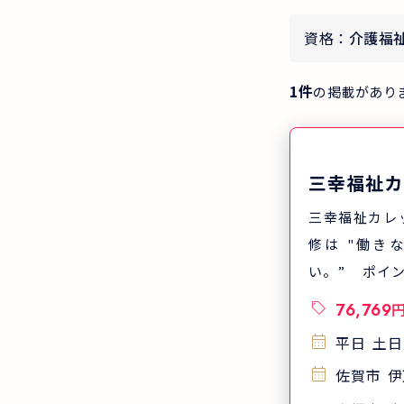
資格：
介護福
1
件
の掲載があり
三幸福祉カ
三幸福祉カレ
修は "働き
い。” ポイン
あり、自宅や
76,769
学しやすい 
平日
土日
スが沢山あり
佐賀市
伊
やすい ポイ