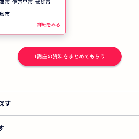
三幸福祉カレッジ
津市
伊万里市
武雄市
から沖縄まで全
島市
※)の教室で実務者
詳細をみる
ています。 「一
方が受講し、介
指してほしい」
1
講座の資料をまとめてもらう
、地域の介護事
室をお借りし開
 ※2025年度実
探す
す