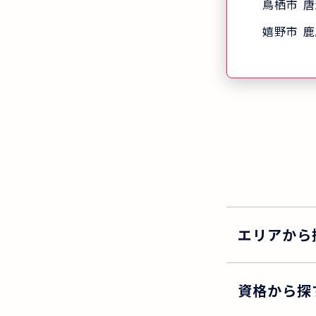
はわずか7日 
鳥栖市
唐
では、北海道
嬉野市
鹿
国520以上(
研修を開講し
人でも多くの
護福祉士を目
という想いで
業所や貸会議
講しています。
績
エリアから
資格から探