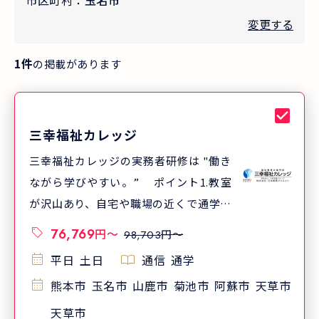
市区町村：
玉名市
変更する
1
件
の掲載があります
三幸福祉カレッジ
三幸福祉カレッジの実務者研修は "働き
ながら学びやすい。” ポイント1.教室
が沢山あり、自宅や職場の近くで通学し
やすい ポイント2.クラスが沢山あり、
76,769
円
〜
円〜
98,703
通学日が選びやすい ポイント3.通学日
平日
土日
通信
通学
数はわずか7日 三幸福祉カレッジでは、
熊本市
玉名市
山鹿市
菊池市
阿蘇市
天草市
北海道から沖縄まで全国520以上(※)の
教室で実務者研修を開講しています。
天草市