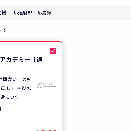
支援
都道府県：
広島県
ます
アカデミー【通
達障がい」の知
、正しい基礎知
が身につく
円