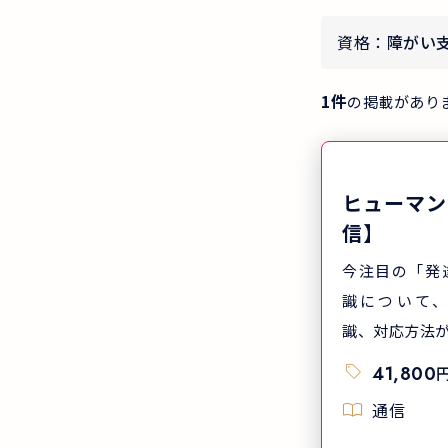
資格：
障がい
1
件
の掲載があり
ヒューマン
信】
今注目の「発
識について
識、対応方法
41,800
通信