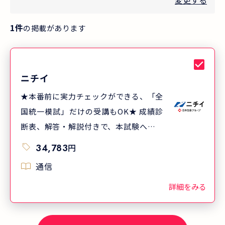
変更する
1
件
の掲載があります
ニチイ
★本番前に実力チェックができる、「全
国統一模試」だけの受講もOK★ 成績診
断表、解答・解説付きで、本試験への準
備に活用できます。模試は自宅受験なの
34,783
円
で自分のタイミングで受けられます。
通信
●お申込受付期間 2026年8月19日
（水）まで ●模試実施期間 2026
詳細をみる
年7月中旬～9月1日（火）（9/1提出締
切。当日消印有効） ●受講