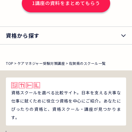
1
講座の資料をまとめてもらう
料 5,500円（税込） ※申し込
み方法など、詳しくは、ニチイ「まなび
ネット」をご確認ください。 ★ニチイ修
了生の合格率76.1％！全国平均32.1%の2
資格から探す
倍以上！★ ※2024年度（第27回）の
当講座修了生へニチイが実施したアンケ
ート調査結果より算出(有効回答数122
TOP
ケアマネジャー受験対策講座
佐賀県のスクール一覧
件)。全国平均の合格率は、同年度の厚
生労働省発表より。 ＊本講座（2026年
度[第29回]試験対応版）の受講お申し込
み期間は、2026年8月19日（水）までと
資格スクールを選べる比較サイト。日本を支える大事な
仕事に就くために役立つ資格を中心にご紹介。あなたに
なります。
ぴったりの資格と、資格スクール・講座が見つかりま
す。