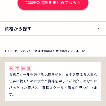
1
講座の資料をまとめてもらう
料 5,500円（税込） ※申し込
み方法など、詳しくは、ニチイ「まなび
ネット」をご確認ください。 ★ニチイ修
了生の合格率76.1％！全国平均32.1%の2
資格から探す
倍以上！★ ※2024年度（第27回）の
当講座修了生へニチイが実施したアンケ
ート調査結果より算出(有効回答数122
TOP
ケアマネジャー受験対策講座
大分県のスクール一覧
件)。全国平均の合格率は、同年度の厚
生労働省発表より。 ＊本講座（2026年
度[第29回]試験対応版）の受講お申し込
み期間は、2026年8月19日（水）までと
資格スクールを選べる比較サイト。日本を支える大事な
仕事に就くために役立つ資格を中心にご紹介。あなたに
なります。
ぴったりの資格と、資格スクール・講座が見つかりま
す。