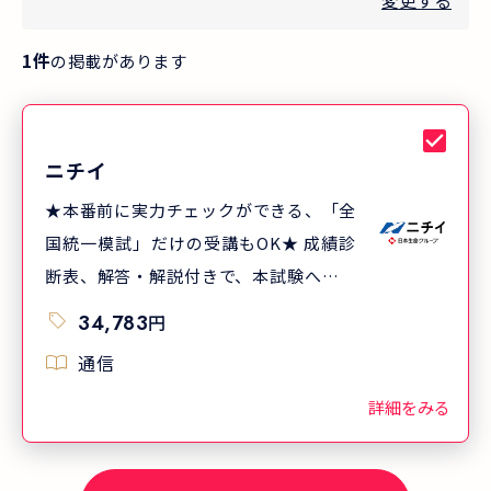
変更する
1
件
の掲載があります
ニチイ
★本番前に実力チェックができる、「全
国統一模試」だけの受講もOK★ 成績診
断表、解答・解説付きで、本試験への準
備に活用できます。模試は自宅受験なの
34,783
円
で自分のタイミングで受けられます。
通信
●お申込受付期間 2026年8月19日
（水）まで ●模試実施期間 2026
詳細をみる
年7月中旬～9月1日（火）（9/1提出締
切。当日消印有効） ●受講