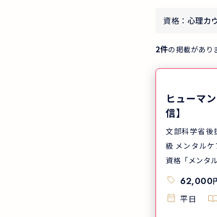
資格：
心理カ
2
件
の掲載があり
ヒューマン
信】
文部科学省後
級 メンタルケア学術学会認定
資格「メンタル
62,000
平日