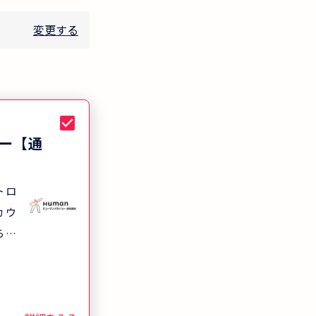
変更する
ー【通
トロ
カウ
ら専
専門
（喪
に対