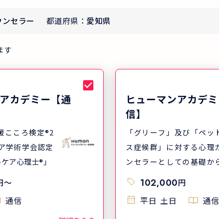
ウンセラー
都道府県：
愛知県
ます
アカデミー【通
ヒューマンアカデミ
信】
援こころ検定®2
「グリーフ」及び「ペッ
ス症候群」に対する心理
ケア心理士®」
ンセラーとしての基礎か
門知識を身に付けます。
円
〜
102,000
円
領域としてのペットロス
通信
平日
土日
通信
失感・悲嘆など）症候群