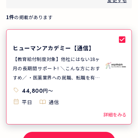
変更する
1
件
の掲載があります
ヒューマンアカデミー【通信】
【教育給付制度対象】他社にはない18ヶ
月の長期間サポート! ＼こんな方におす
すめ／ ・医薬業界への就職、転職を有利
にしたい方 ・初めて登録販売者を学習す
44,800
円
〜
る方 ・一発で合格したい方 ・仕事や子
平日
通信
育てと両立して勉強したい方
詳細をみる