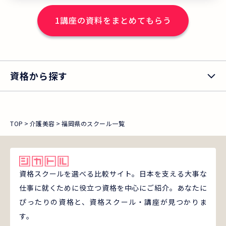
す。 現在『手ぶらで介護美容！"プチ体
1
講座の資料をまとめてもらう
験会”』を実施中！ 7月末までの参加で、
3大特典プレゼント付き！(先着100名限
定） 介護美容が高齢者に喜ばれる理由が
わかる、満足度97%以上の期間限定イベ
資格から探す
ントです！
TOP
介護美容
福岡県のスクール一覧
資格スクールを選べる比較サイト。日本を支える大事な
仕事に就くために役立つ資格を中心にご紹介。あなたに
ぴったりの資格と、資格スクール・講座が見つかりま
す。