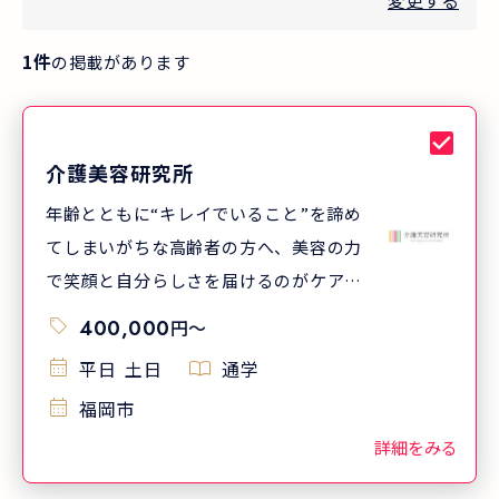
変更する
1
件
の掲載があります
介護美容研究所
年齢とともに“キレイでいること”を諦め
てしまいがちな高齢者の方へ、美容の力
で笑顔と自分らしさを届けるのがケアビ
ューティストという仕事です。 介護美容
400,000
円
〜
研究所は、日本介護美容協会認定校第1
平日
土日
通学
号として、協会認定資格取得に対応した
福岡市
実践型カリキュラムを提供。 これまで
3,000名以上の卒業生を輩出し、日本全
詳細をみる
国の介護施設・福祉現場で活躍していま