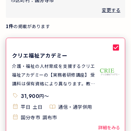
市区町村：
国分寺市
変更する
1
件
の掲載があります
クリエ福祉アカデミー
介護・福祉の人材育成を支援するクリエ
福祉アカデミーの【実務者研修講座】 受
講料は保有資格により異なります。教材
費/送料込み【分割払いOK/利息無】 厚
31,900
円
〜
生労働大臣指定 一般教育訓練給付制度
平日
土日
通信・通学併用
指定講座
国分寺市
調布市
詳細をみる