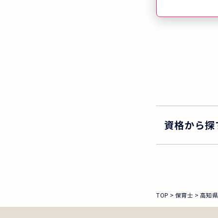
された方の合格
国平均の3.5
「短期で一発
てみませんか
資格から探
TOP
保育士
高知