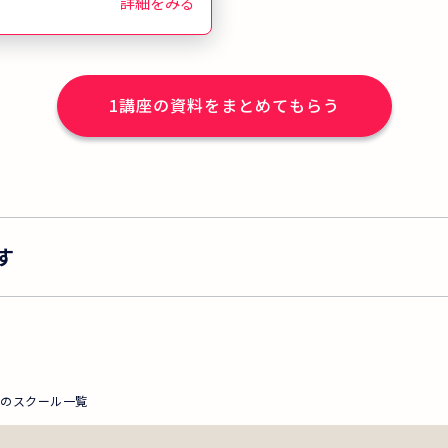
率は68.9%。全
詳細をみる
倍です。本講座で
合格」を目指し
？
1
講座の資料をまとめてもらう
す
県のスクール一覧