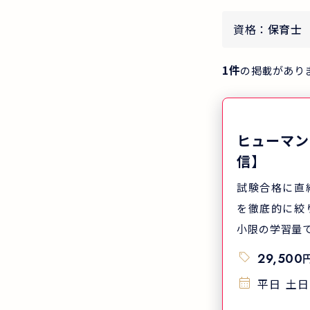
資格：
保育士
1
件
の掲載があり
ヒューマン
信】
試験合格に直
を徹底的に絞
小限の学習量
格を目指しま
29,500
国平均19.7
平日
土日
マンアカデミ