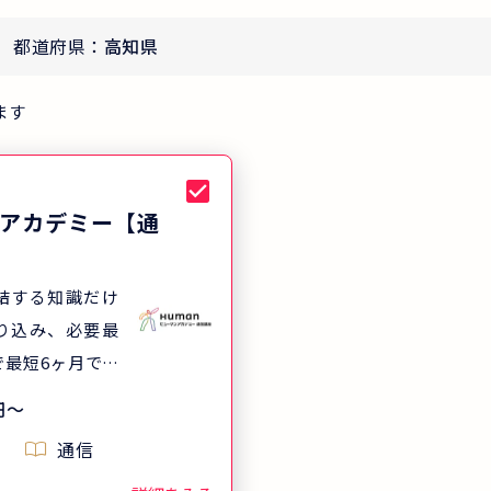
都道府県：
高知県
ます
アカデミー【通
結する知識だけ
り込み、必要最
で最短6ヶ月で合
す。合格率は全
円
〜
%に対して、ヒュー
通信
ーの講座を受講