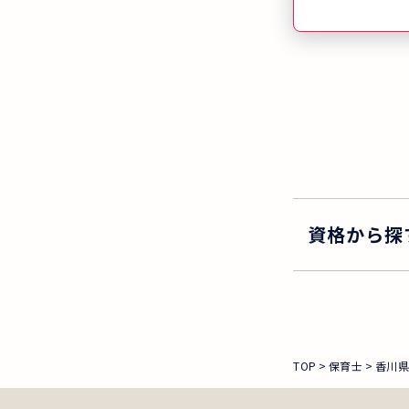
された方の合格
国平均の3.5
「短期で一発
てみませんか
資格から探
TOP
保育士
香川