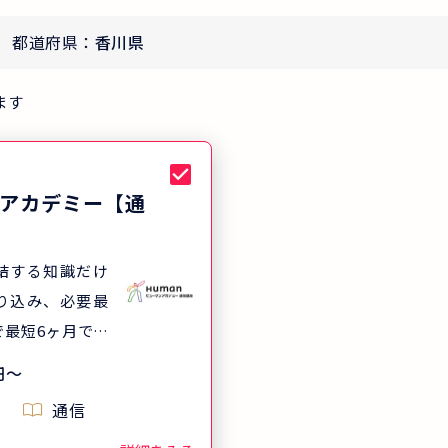
都道府県：
香川県
ます
アカデミー【通
結する知識だけ
り込み、必要最
で最短6ヶ月で合
す。合格率は全
円
〜
%に対して、ヒュー
通信
ーの講座を受講