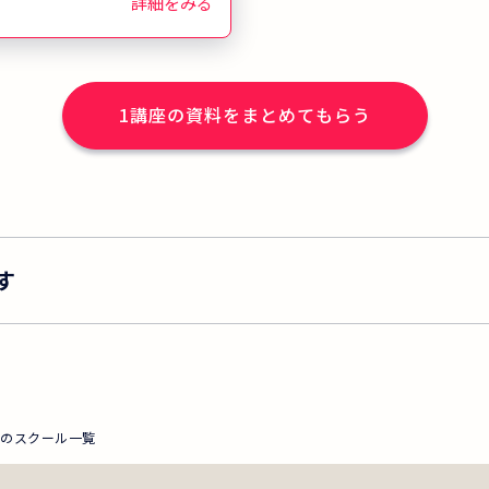
率は68.9%。全
詳細をみる
倍です。本講座で
合格」を目指し
？
1
講座の資料をまとめてもらう
す
県のスクール一覧