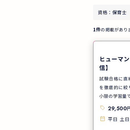
資格：
保育士
1
件
の掲載があり
ヒューマン
信】
試験合格に直
を徹底的に絞
小限の学習量
格を目指しま
29,500
国平均19.7
平日
土日
マンアカデミ